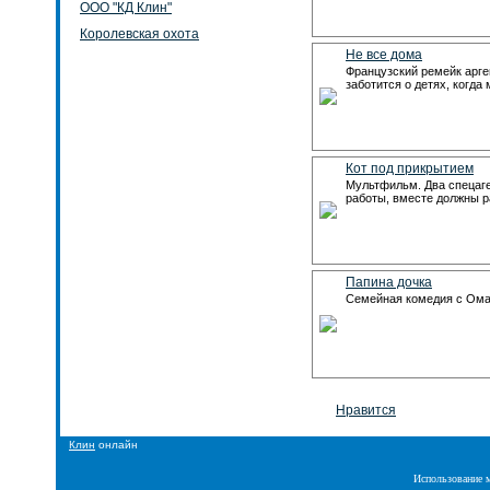
ООО "КД Клин"
Королевская охота
Не все дома
Французский ремейк арге
заботится о детях, когда
Кот под прикрытием
Мультфильм. Два спецаг
работы, вместе должны р
Папина дочка
Семейная комедия с Омар
Нравится
Клин
онлайн
Использование м