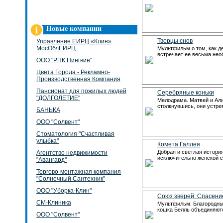
Новые компании
Творцы снов
Управление ЕИРЦ «Клин»
МосОблЕИРЦ
Мультфильм о том, как де
встречает ее весьма нео
ООО "РПК Пингвин"
Цвета Города - Рекламно-
Производственная Компания
Пансионат для пожилых людей
Серебряные коньки
"ДОЛГОЛЕТИЕ"
Мелодрама. Матвей и Али
столкнувшись, они устре
БАНЬКА
ООО "Солвент"
Стоматология "Счастливая
улыбка"
Комета Галлея
Добрая и светлая история
Агентство недвижимости
исключительно женской 
"Авангард"
Торгово-монтажная компания
"Солнечный Сантехник"
ООО "Уборка-Клин"
Союз зверей: Спасени
СМ-Клиника
Мультфильм. Благородный
кошка Белль объединяют
ООО "Солвент"