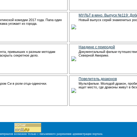
МУЛЬТ в кино. Выпуск №119: До
нтинской комедии 2017 года. Папа один
Новый выпуск серий знаменитых ро
 мама уезжает из города.
Наедине с природой
ента, привыкших к разным методам
Документальный фильм-путешествие
аскрыть секретное дело.
Северной Америке.
Повелитель драконов
ом Си в роли отца-одиночки.
Мультфильм. Молодой дракон, проби
ищет место, где драконы живут в бе
атериалов возможно только с письменного разрешения администрации портала.