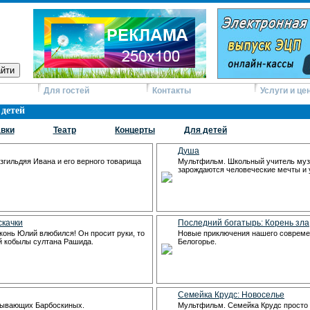
Для гостей
Контакты
Услуги и це
детей
вки
Театр
Концерты
Для детей
Душа
згильдяя Ивана и его верного товарища
Мультфильм. Школьный учитель музы
зарождаются человеческие мечты и 
скачки
Последний богатырь: Корень зла
онь Юлий влюбился! Он просит руки, то
Новые приключения нашего совреме
й кобылы султана Рашида.
Белогорье.
Семейка Крудс: Новоселье
нывающих Барбоскиных.
Мультфильм. Семейка Крудс просто н