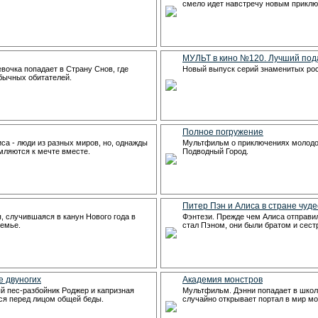
смело идет навстречу новым прикл
МУЛЬТ в кино №120. Лучший под
вочка попадает в Страну Снов, где
Новый выпуск серий знаменитых ро
бычных обитателей.
Полное погружение
са - люди из разных миров, но, однажды
Мультфильм о приключениях молодо
мляются к мечте вместе.
Подводный Город.
Питер Пэн и Алиса в стране чуде
, случившаяся в канун Нового года в
Фэнтези. Прежде чем Алиса отправил
семье.
стал Пэном, они были братом и сест
е двуногих
Академия монстров
 пес-разбойник Роджер и капризная
Мультфильм. Дэнни попадает в школу
ся перед лицом общей беды.
случайно открывает портал в мир мо