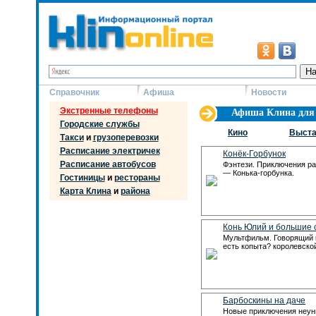
Справочник
Афиша
Новости
Экстренные телефоны
Афиша Клина для 
Городские службы
Кино
Выста
Такси
и
грузоперевозки
Расписание электричек
Конёк-Горбунок
Расписание автобусов
Фэнтези. Приключения ра
— Конька-горбунка.
Гостиницы
и
рестораны
Карта Клина
и
района
Конь Юлий и большие 
Мультфильм. Говорящий к
есть копыта? королевско
Барбоскины на даче
Новые приключения неу