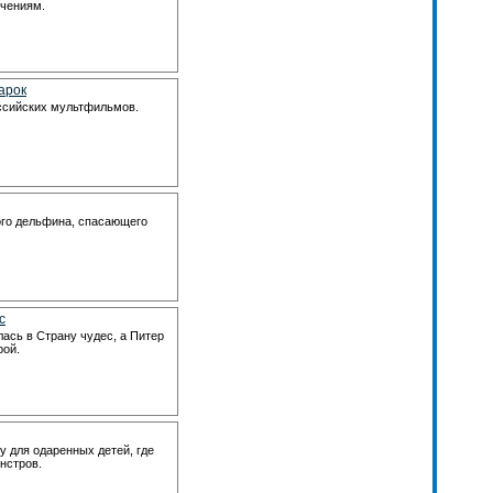
ючениям.
арок
ссийских мультфильмов.
го дельфина, спасающего
с
ась в Страну чудес, а Питер
рой.
 для одаренных детей, где
нстров.