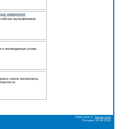
брые намерения
ссийских мультфильмов.
 в неизведанные уголки
раясь сквозь мегаполисы,
зопасности.
2006-2026 ©
Умные сети
Сегодня: 06.08.2026