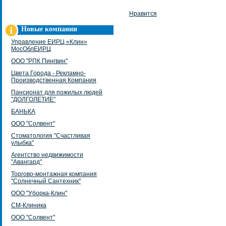
Нравится
Новые компании
Управление ЕИРЦ «Клин»
МосОблЕИРЦ
ООО "РПК Пингвин"
Цвета Города - Рекламно-
Производственная Компания
Пансионат для пожилых людей
"ДОЛГОЛЕТИЕ"
БАНЬКА
ООО "Солвент"
Стоматология "Счастливая
улыбка"
Агентство недвижимости
"Авангард"
Торгово-монтажная компания
"Солнечный Сантехник"
ООО "Уборка-Клин"
СМ-Клиника
ООО "Солвент"