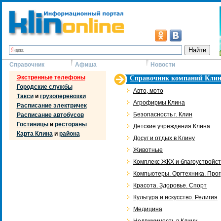
Справочник
Афиша
Новости
Экстренные телефоны
Справочник компаний Клин
Городские службы
Авто, мото
Такси
и
грузоперевозки
Агрофирмы Клина
Расписание электричек
Безопасность г. Клин
Расписание автобусов
Гостиницы
и
рестораны
Детские учреждения Клина
Карта Клина
и
района
Досуг и отдых в Клину
Животные
Комплекс ЖКХ и благоустройс
Компьютеры. Оргтехника. Про
Красота. Здоровье. Спорт
Культура и искусство. Религия
Медицина