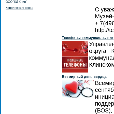
ООО "КД Клин"
Королевская охота
С уваж
Музей-
+ 7(49
http://
Телефоны коммунальных го
Управле
округа 
коммуна
Клинском
Всемирный день сердца
Всеми
сентя
иници
подде
(ВОЗ