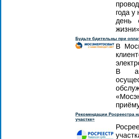
провод
года у
день 
жизни»
Будьте бдительны при оплат
В Мос
клиен
электр
В аб
осущ
обсл
«Мосэн
приёму
Рекомендации Росреестра на
участке»
Росре
участ