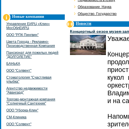
Недвижимость в Клину
Образование. Наука
Общество. Государство
Новые компании
Новости
Управление ЕИРЦ «Клин»
МосОблЕИРЦ
Концертный сезон музея-зап
ООО "РПК Пингвин"
Уважае
Цвета Города - Рекламно-
Производственная Компания
Концер
Пансионат для пожилых людей
"ДОЛГОЛЕТИЕ"
продо
БАНЬКА
приос
ООО "Солвент"
кукол
Стоматология "Счастливая
улыбка"
оркес
Агентство недвижимости
Владим
"Авангард"
и на с
Торгово-монтажная компания
"Солнечный Сантехник"
ООО "Уборка-Клин"
Напом
СМ-Клиника
зрител
ООО "Солвент"