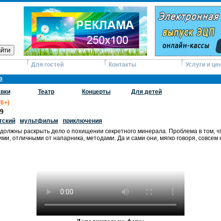
Для гостей
Контакты
Услуги и це
о
вки
Театр
Концерты
Для детей
(6+)
19
тский
мультфильм
приключения
 должны раскрыть дело о похищении секретного минерала. Проблема в том, ч
ми, отличными от напарника, методами. Да и сами они, мягко говоря, совсем н