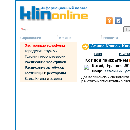
Справочник
Афиша
Новости
Экстренные телефоны
Афиша Клина
»
Кин
Городские службы
Кино
Выста
Такси
и
грузоперевозки
Кот под прикрытием
Расписание электричек
Китай, Франция 20
Расписание автобусов
Жанр:
семейный
де
Гостиницы
и
рестораны
Два полицейских спецагента
Карта Клина
и
района
работать исключительно свои