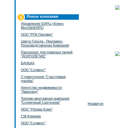
Новые компании
Управление ЕИРЦ «Клин»
МосОблЕИРЦ
ООО "РПК Пингвин"
Цвета Города - Рекламно-
Производственная Компания
Пансионат для пожилых людей
"ДОЛГОЛЕТИЕ"
БАНЬКА
ООО "Солвент"
Стоматология "Счастливая
улыбка"
Агентство недвижимости
"Авангард"
Торгово-монтажная компания
"Солнечный Сантехник"
Нравится
ООО "Уборка-Клин"
СМ-Клиника
ООО "Солвент"