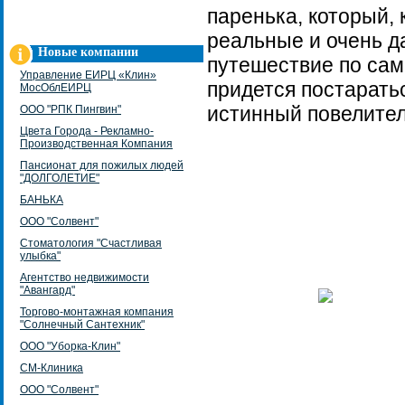
паренька, который, 
реальные и очень д
Новые компании
путешествие по са
Управление ЕИРЦ «Клин»
придется постаратьс
МосОблЕИРЦ
истинный повелител
ООО "РПК Пингвин"
Цвета Города - Рекламно-
Производственная Компания
Пансионат для пожилых людей
"ДОЛГОЛЕТИЕ"
БАНЬКА
ООО "Солвент"
Стоматология "Счастливая
улыбка"
Агентство недвижимости
"Авангард"
Торгово-монтажная компания
"Солнечный Сантехник"
ООО "Уборка-Клин"
СМ-Клиника
ООО "Солвент"