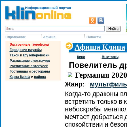
Справочник
Афиша
Новости
Экстренные телефоны
Афиша Клина
Городские службы
Такси
и
грузоперевозки
Кино
Выставки
Расписание электричек
Повелитель д
Расписание автобусов
Гостиницы
и
рестораны
Германия 202
Карта Клина
и
района
Жанр:
мультфил
Когда-то драконы в
встретить только в 
небоскребы мегапол
мечтает добраться д
спокойствии и безоп