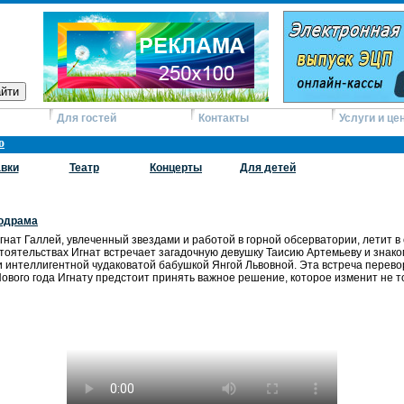
Для гостей
Контакты
Услуги и це
о
вки
Театр
Концерты
Для детей
одрама
нат Галлей, увлеченный звездами и работой в горной обсерватории, летит в
оятельствах Игнат встречает загадочную девушку Таисию Артемьеву и знаком
 интеллигентной чудаковатой бабушкой Янгой Львовной. Эта встреча перевора
Нового года Игнату предстоит принять важное решение, которое изменит не то