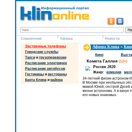
Справочник
Афиша
Новости
Экстренные телефоны
Афиша Клина
»
Кин
Городские службы
Кино
Выста
Такси
и
грузоперевозки
Комета Галлея
(12+)
Расписание электричек
Россия 2020
Расписание автобусов
Жанр:
комедия
мел
Гостиницы
и
рестораны
34-летний физик-астроном Иг
Карта Клина
и
района
В Москве при необычных обст
мамой Юлей, сестрой Дусей и
жизни астронома. А в канун 
его новых знакомых.