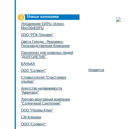
Новые компании
Управление ЕИРЦ «Клин»
МосОблЕИРЦ
ООО "РПК Пингвин"
Цвета Города - Рекламно-
Производственная Компания
Пансионат для пожилых людей
"ДОЛГОЛЕТИЕ"
БАНЬКА
Нравится
ООО "Солвент"
Стоматология "Счастливая
улыбка"
Агентство недвижимости
"Авангард"
Торгово-монтажная компания
"Солнечный Сантехник"
ООО "Уборка-Клин"
СМ-Клиника
ООО "Солвент"