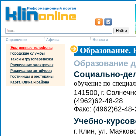
Справочник
Афиша
Новости
Экстренные телефоны
Образование. 
Городские службы
Такси
и
грузоперевозки
Образование 
Расписание электричек
Расписание автобусов
Социально-де
Гостиницы
и
рестораны
обучение по специа
Карта Клина
и
района
141500, г. Солнечн
(4962)62-48-28
Факс: (4962)62-48-
Учебно-курсов
г. Клин, ул. Маяковс