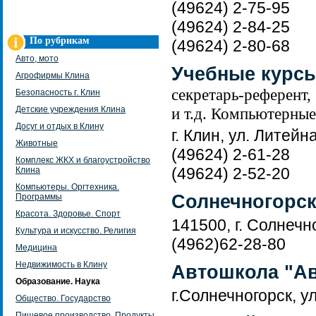
(49624) 2-75-95
(49624) 2-84-25
По рубрикам
(49624) 2-80-68
Авто, мото
Учебные курс
Агрофирмы Клина
секретарь-референт,
Безопасность г. Клин
Детские учреждения Клина
и т.д. Компьютерные
Досуг и отдых в Клину
г. Клин, ул. Литейна
Животные
(49624) 2-61-28
Комплекс ЖКХ и благоустройство
(49624) 2-52-20
Клина
Компьютеры. Оргтехника.
Солнечногорск
Программы
Красота. Здоровье. Спорт
141500, г. Солнечно
Культура и искусство. Религия
(4962)62-28-80
Медицина
Недвижимость в Клину
Автошкола "А
Образование. Наука
г.Солнечногорск, у
Общество. Государство
Пищевое производство. Продукты