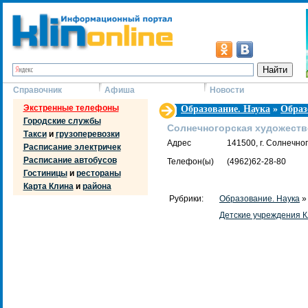
Справочник
Афиша
Новости
Экстренные телефоны
Образование. Наука
»
Образ
Городские службы
Солнечногорская художеств
Такси
и
грузоперевозки
Адрес
141500, г. Солнечног
Расписание электричек
Расписание автобусов
Телефон(ы)
(4962)62-28-80
Гостиницы
и
рестораны
Карта Клина
и
района
Рубрики:
Образование. Наука
Детские учреждения 