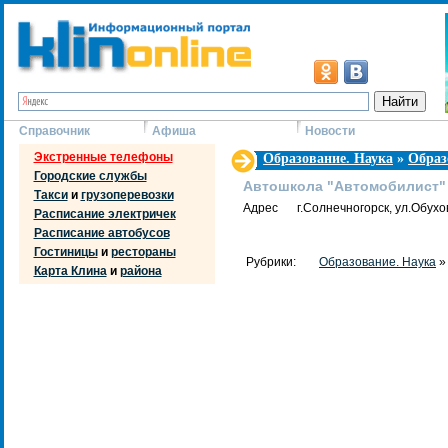
Справочник
Афиша
Новости
Экстренные телефоны
Образование. Наука
»
Образ
Городские службы
Автошкола "Автомобилист"
Такси
и
грузоперевозки
Адрес
г.Солнечногорск, ул.Обухо
Расписание электричек
Расписание автобусов
Гостиницы
и
рестораны
Рубрики:
Образование. Наука
Карта Клина
и
района