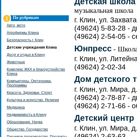
Детская школа
музыкальная школа
По рубрикам
г. Клин, ул. Захвата
Авто, мото
(49624) 5-83-28 - 
Агрофирмы Клина
(49624) 2-54-05 - 
Безопасность г. Клин
Юнпресс
- Школа
Детские учреждения Клина
Досуг и отдых в Клину
г. Клин, ул. Литейна
Животные
(49624) 2-02-34
Комплекс ЖКХ и благоустройство
Клина
Дом детского 
Компьютеры. Оргтехника.
Программы
г. Клин, ул. Мира, д
Красота. Здоровье. Спорт
(49624) 2-78-87 - 
Культура и искусство. Религия
(49624) 2-71-66 - 
Медицина
Недвижимость в Клину
Детский центр
Образование. Наука
г. Клин, ул. Мира, д
Общество. Государство
(49624) 2-63-63
Пищевое производство. Продукты