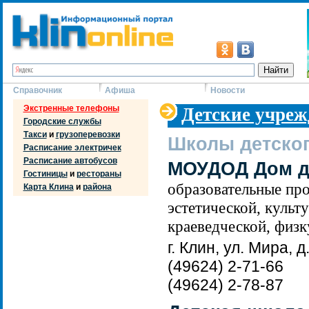
Справочник
Афиша
Новости
Экстренные телефоны
Детские учре
Городские службы
Такси
и
грузоперевозки
Школы детског
Расписание электричек
Расписание автобусов
МОУДОД Дом де
Гостиницы
и
рестораны
образовательные пр
Карта Клина
и
района
эстетической, культ
краеведческой, физк
г. Клин, ул. Мира, д
(49624) 2-71-66
(49624) 2-78-87