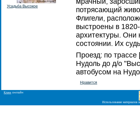
мрачный, заросший
Усадьба Высокое
потрясающий живо
Флигели, располож
выстроены в 1820-
архитектуры. Они 
состоянии. Их судь
Проезд: по трассе 
Нудоль до д/о "Вы
автобусом на Нудол
Нравится
Клин
онлайн
Использование материалов в