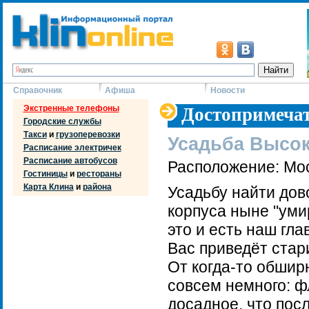
Справочник
Афиша
Новости
Экстренные телефоны
Достопримечат
Городские службы
Такси
и
грузоперевозки
Усадьба Высо
Расписание электричек
Расписание автобусов
Расположение: Мос
Гостиницы
и
рестораны
Карта Клина
и
района
Усадьбу найти дов
корпуса ныне "уми
это и есть наш гл
Вас приведёт стар
От когда-то обшир
совсем немного: ф
досадное, что пос