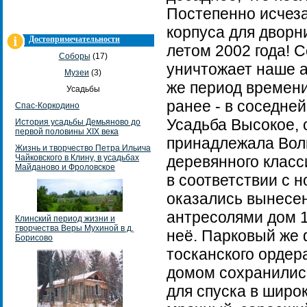
Постепенно исчеза
корпуса для дворн
Достопримечательности
летом 2002 года! 
Соборы
(17)
уничтожает наше ар
Музеи
(3)
же период времени
Усадьбы
ранее - в соседне
Спас-Коркодино
Усадьба Высокое, с
История усадьбы Демьяново до
первой половины ХIХ века
принадлежала Вол
Жизнь и творчество Петра Ильича
Чайковского в Клину, в усадьбах
деревянного клас
Майданово и Фроловское
в соответствии с 
оказались вынесен
антресолями дом 1
Клинский период жизни и
творчества Веры Мухиной в д.
неё. Парковый же
Борисово
тосканского ордер
домом сохранилис
для спуска в широ