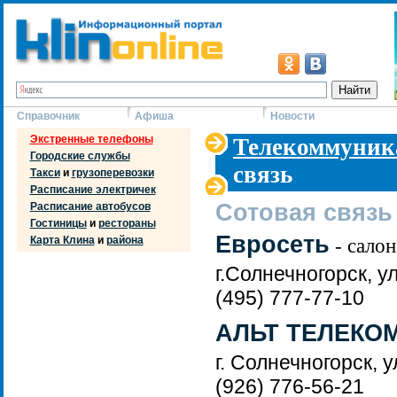
Справочник
Афиша
Новости
Экстренные телефоны
Телекоммуника
Городские службы
связь
Такси
и
грузоперевозки
Расписание электричек
Сотовая связь
Расписание автобусов
Гостиницы
и
рестораны
Евросеть
Карта Клина
и
района
- салон
г.Солнечногорск, 
(495) 777-77-10
АЛЬТ ТЕЛЕКО
г. Солнечногорск, у
(926) 776-56-21