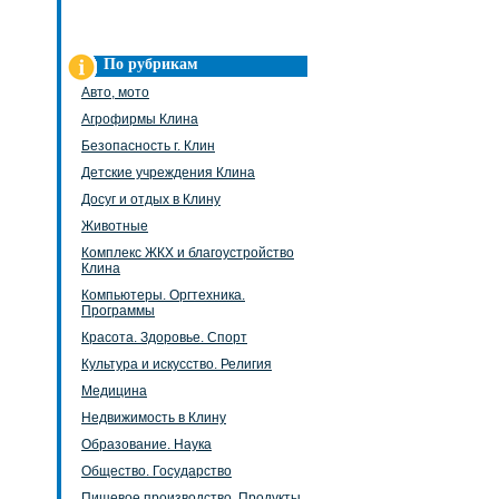
По рубрикам
Авто, мото
Агрофирмы Клина
Безопасность г. Клин
Детские учреждения Клина
Досуг и отдых в Клину
Животные
Комплекс ЖКХ и благоустройство
Клина
Компьютеры. Оргтехника.
Программы
Красота. Здоровье. Спорт
Культура и искусство. Религия
Медицина
Недвижимость в Клину
Образование. Наука
Общество. Государство
Пищевое производство. Продукты