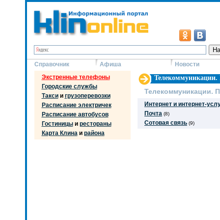
Справочник
Афиша
Новости
Экстренные телефоны
Телекоммуникации. 
Городские службы
Телекоммуникации. П
Такси
и
грузоперевозки
Интернет и интернет-усл
Расписание электричек
Почта
Расписание автобусов
(8)
Сотовая связь
Гостиницы
и
рестораны
(9)
Карта Клина
и
района