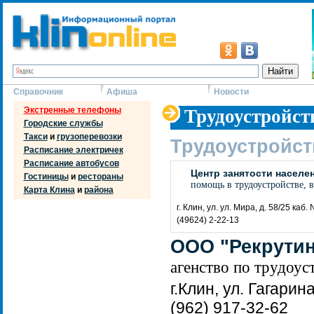
Справочник
Афиша
Новости
Экстренные телефоны
Трудоустройст
Городские службы
Такси
и
грузоперевозки
Трудоустройст
Расписание электричек
Расписание автобусов
Центр занятости населе
Гостиницы
и
рестораны
помощь в трудоустройстве, в
Карта Клина
и
района
г. Клин, ул. ул. Мира, д. 58/25 каб.
(49624) 2-22-13
ООО "Рекрути
агенство по трудоус
г.Клин, ул. Гагарина
(962) 917-32-62