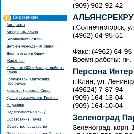
(909) 962-92-42
АЛЬЯНСРЕКРУ
По рубрикам
Авто, мото
г.Солнечногорск, ул
Агрофирмы Клина
(4962) 64-95-51
Безопасность г. Клин
Детские учреждения Клина
Факс: (4962) 64-95
Досуг и отдых в Клину
Время работы: пн.-п
Животные
Комплекс ЖКХ и благоустройство
Персона Интер
Клина
Компьютеры. Оргтехника.
г. Клин, ул. Ленинг
Программы
(49624) 7-87-94
Красота. Здоровье. Спорт
(909) 164-13-04
Культура и искусство. Религия
(909) 164-10-04
Медицина
Недвижимость в Клину
Зеленоград Па
Образование. Наука
Зеленоград, корп. 
Общество. Государство
Пищевое производство. Продукты