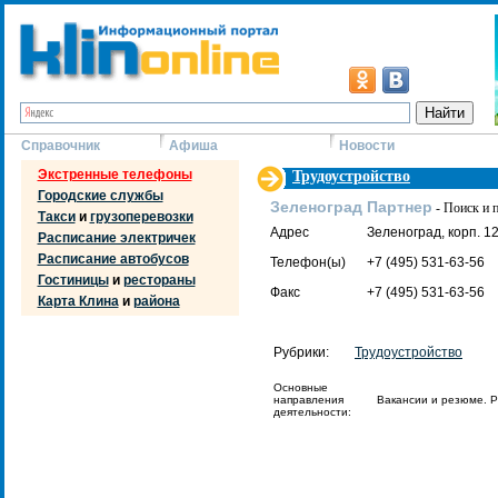
Справочник
Афиша
Новости
Экстренные телефоны
Трудоустройство
Городские службы
Зеленоград Партнер
- Поиск и 
Такси
и
грузоперевозки
Адрес
Зеленоград, корп. 1
Расписание электричек
Расписание автобусов
Телефон(ы)
+7 (495) 531-63-56
Гостиницы
и
рестораны
Факс
+7 (495) 531-63-56
Карта Клина
и
района
Рубрики:
Трудоустройство
Основные
направления
Вакансии и резюме. Р
деятельности: