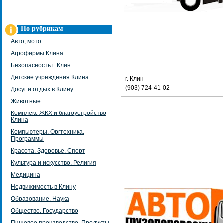
По рубрикам
Авто, мото
Агрофирмы Клина
Безопасность г. Клин
Детские учреждения Клина
г. Клин
(903) 724-41-02
Досуг и отдых в Клину
Животные
Комплекс ЖКХ и благоустройство
Клина
Компьютеры. Оргтехника.
Программы
Красота. Здоровье. Спорт
Культура и искусство. Религия
Медицина
Недвижимость в Клину
Образование. Наука
Общество. Государство
Пищевое производство. Продукты