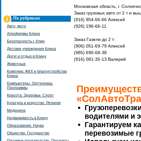
Московская область, г. Солнечн
Заказ грузовых авто от 2 т и вы
По рубрикам
(916) 954-66-66 Алексей
(926) 196-66-11
Авто, мото
Агрофирмы Клина
Заказ Газели до 2 т:
Безопасность г. Клин
(906) 051-69-79 Алексей
Детские учреждения Клина
(985) 690-68-38
Досуг и отдых в Клину
(916) 081-35-13 Валерий
Животные
Комплекс ЖКХ и благоустройство
Клина
Компьютеры. Оргтехника.
Преимуществ
Программы
Красота. Здоровье. Спорт
«СолАвтоТра
Культура и искусство. Религия
Грузоперевозк
Медицина
водителями и 
Недвижимость в Клину
Гарантируем ка
Образование. Наука
перевозимые г
Общество. Государство
Пищевое производство. Продукты