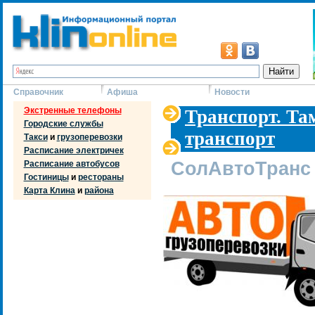
Справочник
Афиша
Новости
Экстренные телефоны
Транспорт. Т
Городские службы
транспорт
Такси
и
грузоперевозки
Расписание электричек
СолАвтоТранс 
Расписание автобусов
Гостиницы
и
рестораны
Карта Клина
и
района