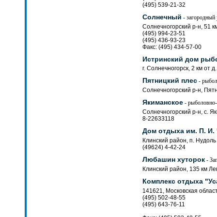
(495) 539-21-32
Солнечный
- загородный
Солнечногорский р-н, 51 км
(495) 994-23-51
(495) 436-93-23
Факс: (495) 434-57-00
Истринский дом рыб
г. Солнечногорск, 2 км от д
Пятницкий плес
- рыбол
Солнечногорский р-н, Пятн
Якиманское
- рыболовно-
Солнечногорский р-н, с. Я
8-22633118
Дом отдыха им. П. И.
Клинский район, п. Нудоль
(49624) 4-42-24
Любашин хуторок
- За
Клинский район, 135 км Ле
Комплекс отдыха "Ус
141621, Московская област
(495) 502-48-55
(495) 643-76-11