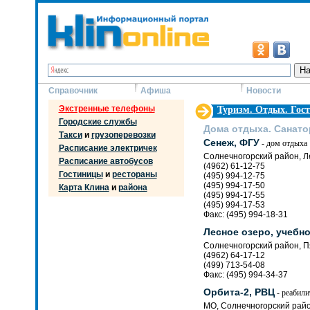
Справочник
Афиша
Новости
Экстренные телефоны
Туризм. Отдых. Гос
Городские службы
Дома отдыха. Санато
Такси
и
грузоперевозки
Сенеж, ФГУ
- дом отдыха
Расписание электричек
Солнечногорский район, Ле
Расписание автобусов
(4962) 61-12-75
Гостиницы
и
рестораны
(495) 994-12-75
(495) 994-17-50
Карта Клина
и
района
(495) 994-17-55
(495) 994-17-53
Факс: (495) 994-18-31
Лесное озеро, учебн
Солнечногорский район, П
(4962) 64-17-12
(499) 713-54-08
Факс: (495) 994-34-37
Орбита-2, РВЦ
- реабили
МО, Солнечногорский райо