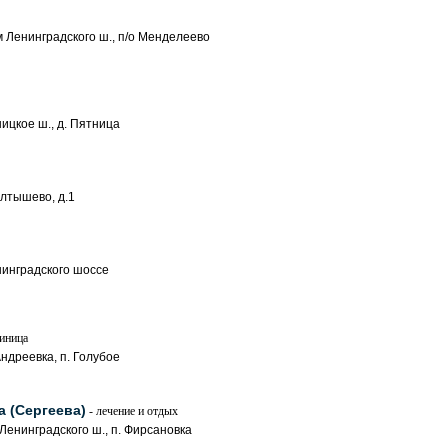
м Ленинградского ш., п/о Менделеево
ицкое ш., д. Пятница
олтышево, д.1
енинградского шоссе
тиница
Андреевка, п. Голубое
а (Сергеева)
- лечение и отдых
 Ленинградского ш., п. Фирсановка