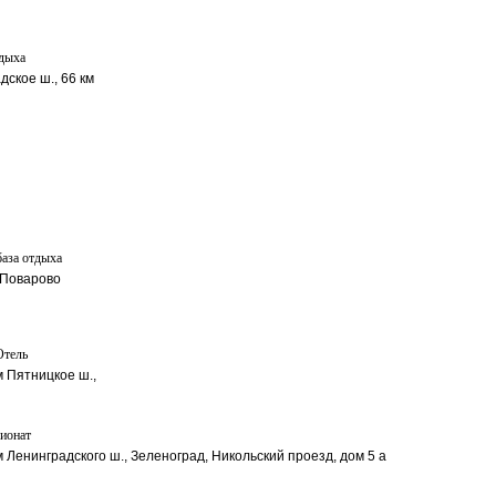
дыха
дское ш., 66 км
база отдыха
 Поварово
Отель
м Пятницкое ш.,
сионат
м Ленинградского ш., Зеленоград, Никольский проезд, дом 5 а