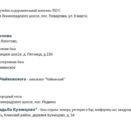
 учебно-оздоровительный комплекс РАГС
 Ленинградского шоссе, пос. Поваровка, ул. 8 марта.
олова
. Лопотово,
овная база
ицкое шоссе, д. Пятница, д.150
спортивная база
киманское
 Чайковского
- пансионат "Чайковский"
городный отель
нинградского шоссе, пос. Редкино
адьба Кузнецово"
- база отдыха: номера, ресторан и бар, конференц-зал, квадроц
ь, Клинский район, деревня Кузнецово, д. 34