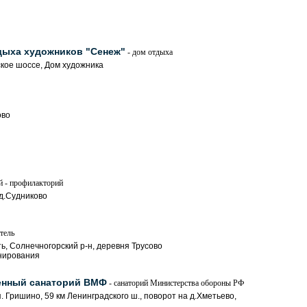
дыха художников "Сенеж"
- дом отдыха
ское шоссе, Дом художника
ово
й - профилакторий
 д.Судниково
тель
ь, Солнечногорский р-н, деревня Трусово
онирования
енный санаторий ВМФ
- санаторий Министерства обороны РФ
п. Гришино, 59 км Ленинградского ш., поворот на д.Хметьево,