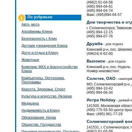
(4962) 61-04-56
(495) 994-04-61
(495) 994-04-74
Факс: (495)994-04-57
По рубрикам
Дом творчества и от
Авто, мото
г. Солнечногорск, Тимонов
Агрофирмы Клина
(495) 994-12-15
(495) 994-07-76
Безопасность г. Клин
Дружба
- дом отдыха
Детские учреждения Клина
Клинский р-н, пос. Шевляк
Досуг и отдых в Клину
(49624) 6-62-00
Животные
Высокое
- дом отдыха
Комплекс ЖКХ и благоустройство
Клинский р-н, пос. Нудоль
Клина
Номер неизвестен!
Компьютеры. Оргтехника.
Солстек, ОАО
- санатори
Программы
МО, Солнечногорский р-н,
(495) 994-10-42
Красота. Здоровье. Спорт
(495) 994-06-34
Культура и искусство. Религия
Истра Holiday
- дачный о
Медицина
141500, Московская област
(495) 775-55-50 центр бр
Недвижимость в Клину
Факс: (495) 961-77-29
Образование. Наука
Солнечногорский во
Общество. Государство
141531, г. Солнечногорск, 
(4962) 61-05-58
Пищевое производство. Продукты