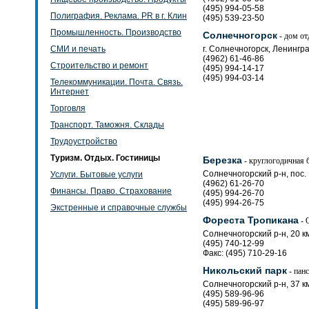
(495) 994-05-58
Полиграфия. Реклама. PR в г. Клин
(495) 539-23-50
Промышленность. Производство
Солнечногорск
- дом от
СМИ и печать
г. Солнечногорск, Ленингра
(4962) 61-46-86
Строительство и ремонт
(495) 994-14-17
(495) 994-03-14
Телекоммуникации. Почта. Связь.
Интернет
Торговля
Транспорт. Таможня. Склады
Трудоустройство
Туризм. Отдых. Гостиницы
Березка
- круглогодичная 
Солнечногорский р-н, пос.
Услуги. Бытовые услуги
(4962) 61-26-70
Финансы. Право. Страхование
(495) 994-26-70
(495) 994-26-75
Экстренные и справочные службы
Фореста Тропикана
- 
Солнечногорский р-н, 20 к
(495) 740-12-99
Факс: (495) 710-29-16
Никольский парк
- пан
Солнечногорский р-н, 37 к
(495) 589-96-96
(495) 589-96-97