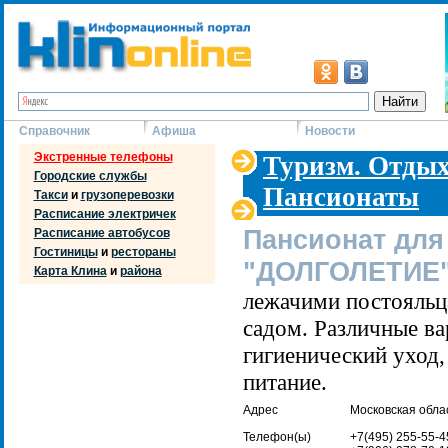
Справочник
Афиша
Новости
Экстренные телефоны
Туризм. Отдых
Городские службы
Пансионаты
Такси
и
грузоперевозки
Расписание электричек
Пансионат дл
Расписание автобусов
Гостиницы
и
рестораны
"ДОЛГОЛЕТИЕ
Карта Клина
и
района
лежачими постояльц
садом. Различные ва
гигиенический уход
питание.
Адрес
Московская облас
Телефон(ы)
+7(495) 255-55-4