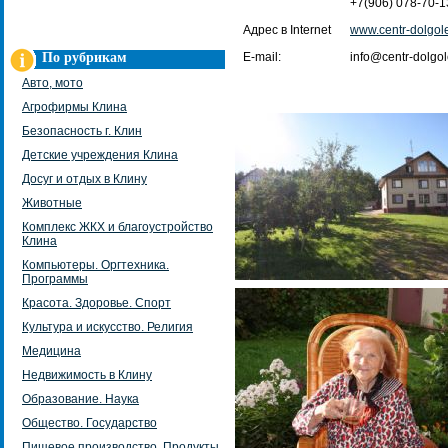
+7(906) 078-70-1
Адрес в Internet
www.centr-dolgole
По рубрикам
E-mail:
info@centr-dolgol
Авто, мото
Агрофирмы Клина
Безопасность г. Клин
Детские учреждения Клина
Досуг и отдых в Клину
Животные
Комплекс ЖКХ и благоустройство
Клина
Компьютеры. Оргтехника.
Программы
Красота. Здоровье. Спорт
Культура и искусство. Религия
Медицина
Недвижимость в Клину
Образование. Наука
Общество. Государство
Пищевое производство. Продукты