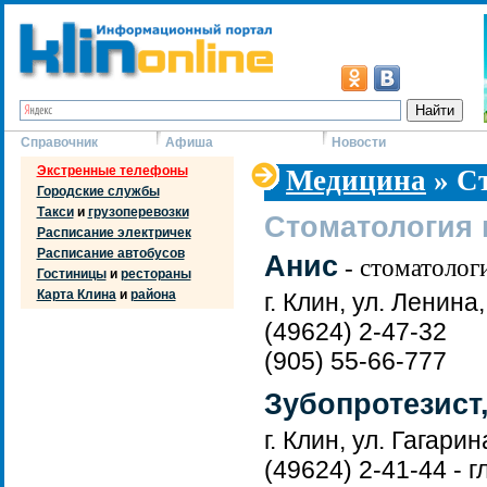
Справочник
Афиша
Новости
Экстренные телефоны
Медицина
» С
Городские службы
Такси
и
грузоперевозки
Стоматология 
Расписание электричек
Расписание автобусов
Анис
- стоматолог
Гостиницы
и
рестораны
Карта Клина
и
района
г. Клин, ул. Ленина,
(49624) 2-47-32
(905) 55-66-777
Зубопротезист
г. Клин, ул. Гагарин
(49624) 2-41-44 - 