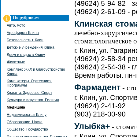
(49624) 5-94-82 - з
(49624) 2-61-09 - 
По рубрикам
Клинская стом
Авто, мото
лечебно-хирургическ
Агрофирмы Клина
стоматологическое о
Безопасность г. Клин
Детские учреждения Клина
г. Клин, ул. Гагарин
Досуг и отдых в Клину
(49624) 2-58-34 ре
Животные
(49624) 2-54-38 - 
Комплекс ЖКХ и благоустройство
Время работы: пн-п
Клина
Компьютеры. Оргтехника.
Фармадент
Программы
- ст
Красота. Здоровье. Спорт
г. Клин, ул. Спортив
Культура и искусство. Религия
(49624) 2-41-92
Медицина
(903) 218-00-90
Недвижимость в Клину
Образование. Наука
Улыбка+
- стомат
Общество. Государство
г. Клин, ул. Спорти
Пищевое производство. Продукты