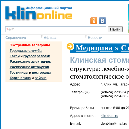
Справочник
Афиша
Новости
Экстренные телефоны
Медицина
»
С
Городские службы
Такси
и
грузоперевозки
Клинская стом
Расписание электричек
структура: лечебно-
Расписание автобусов
Гостиницы
и
рестораны
стоматологическое о
Карта Клина
и
района
Адрес
г. Клин, ул. Гагар
Телефон(ы)
(49624) 2-58-34 
(49624) 2-54-38 
Время работы
пн-пт с 8:00 до 2
Адрес в Internet
klin-dent.ru
E-mail:
dentklin@mail.ru