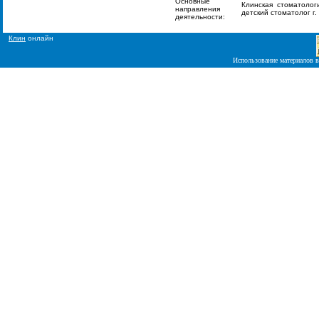
Основные
Клинская стоматолог
направления
детский стоматолог г.
деятельности:
Клин
онлайн
Использование материалов в