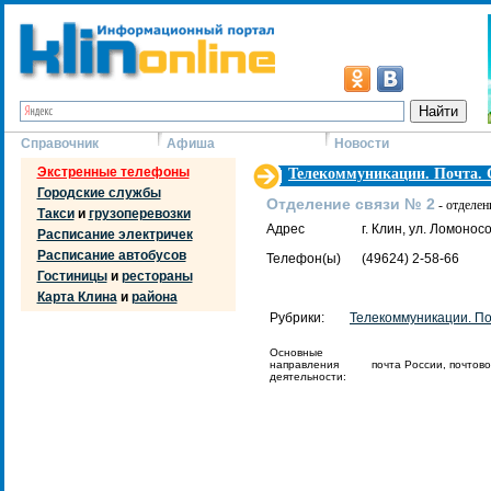
Справочник
Афиша
Новости
Экстренные телефоны
Телекоммуникации. Почта. 
Городские службы
Отделение связи № 2
- отделен
Такси
и
грузоперевозки
Адрес
г. Клин, ул. Ломоносо
Расписание электричек
Расписание автобусов
Телефон(ы)
(49624) 2-58-66
Гостиницы
и
рестораны
Карта Клина
и
района
Рубрики:
Телекоммуникации. По
Основные
направления
почта России, почтов
деятельности: