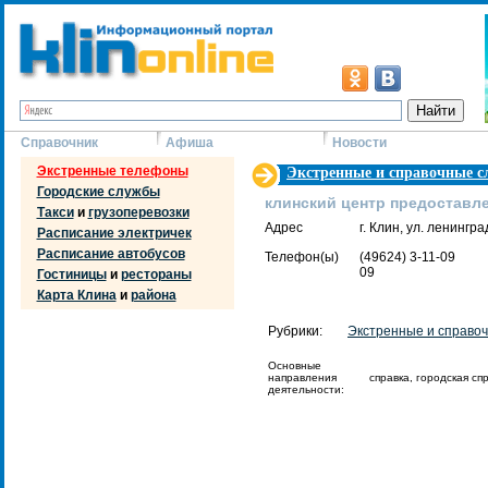
Справочник
Афиша
Новости
Экстренные телефоны
Экстренные и справочные 
Городские службы
клинский центр предоставле
Такси
и
грузоперевозки
Адрес
г. Клин, ул. ленингра
Расписание электричек
Расписание автобусов
Телефон(ы)
(49624) 3-11-09
09
Гостиницы
и
рестораны
Карта Клина
и
района
Рубрики:
Экстренные и справо
Основные
направления
справка, городская сп
деятельности: