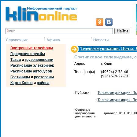
Справочник
Афиша
Новости
Экстренные телефоны
Телекоммуникации. Почта. 
Городские службы
Спутниковое телевидение, 
Такси
и
грузоперевозки
Адрес
г. Клин
Расписание электричек
Расписание автобусов
Телефон(ы)
(49624) 2-73-46
(926) 579-27-73
Гостиницы
и
рестораны
Карта Клина
и
района
Рубрики:
Телекоммуникации. По
Телекоммуникации. По
Основные
направления
триколор ТВ, НТВ+, H
деятельности: