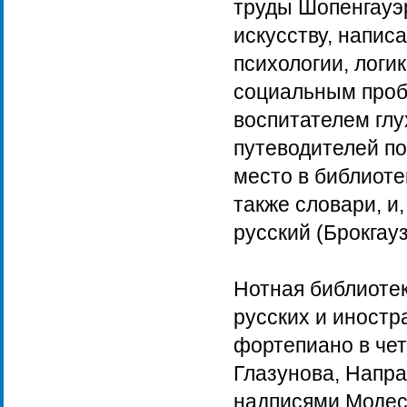
труды Шопенгауэ
искусству, напис
психологии, логи
социальным проб
воспитателем глу
путеводителей по
место в библиоте
также словари, и
русский (Брокгау
Нотная библиотек
русских и иностр
фортепиано в чет
Глазунова, Напра
надписями Модест