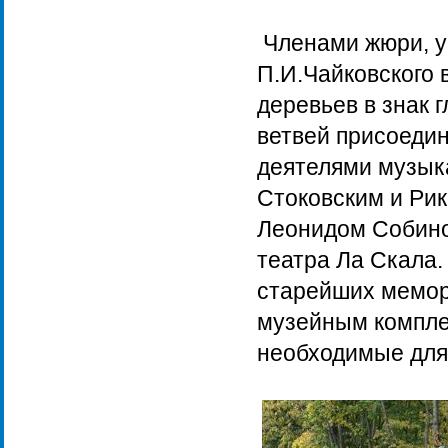
Членами жюри, у
П.И.Чайковского 
деревьев в знак 
ветвей присоеди
деятелями музык
Стоковским и Ри
Леонидом Собино
театра Ла Скала.
старейших мемори
музейным комплек
необходимые для