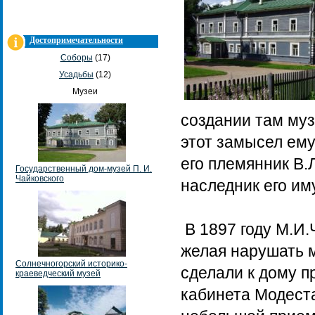
Достопримечательности
Соборы
(17)
Усадьбы
(12)
Музеи
создании там муз
этот замысел ему
его племянник В.
Государственный дом-музей П. И.
Чайковского
наследник его им
В 1897 году М.И.
желая нарушать 
Солнечногорский историко-
сделали к дому п
краеведческий музей
кабинета Модест