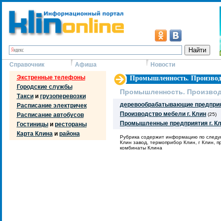
Справочник
Афиша
Новости
Экстренные телефоны
Промышленность. Производ
Городские службы
Промышленность. Произво
Такси
и
грузоперевозки
деревообрабатывающие предприя
Расписание электричек
Производство мебели г. Клин
Расписание автобусов
(25)
Промышленные предприятия г. К
Гостиницы
и
рестораны
Карта Клина
и
района
Рубрика содержит информацию по следу
Клин завод, термоприбор Клин, г Клин, п
комбинаты Клина