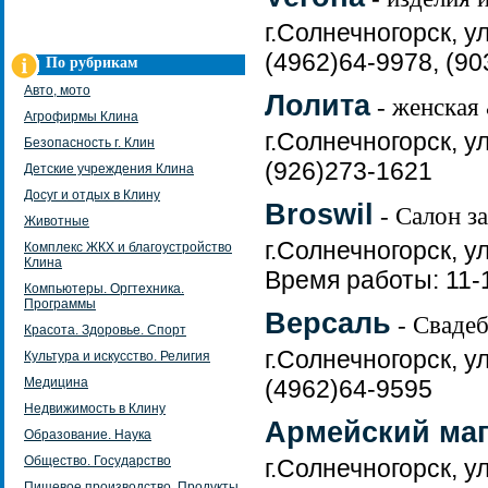
г.Солнечногорск, ул
(4962)64-9978, (9
По рубрикам
Авто, мото
Лолита
- женская
Агрофирмы Клина
г.Солнечногорск, ул
Безопасность г. Клин
(926)273-1621
Детские учреждения Клина
Досуг и отдых в Клину
Broswil
- Салон з
Животные
г.Солнечногорск, ул
Комплекс ЖКХ и благоустройство
Клина
Время работы: 11-
Компьютеры. Оргтехника.
Программы
Версаль
- Сваде
Красота. Здоровье. Спорт
г.Солнечногорск, у
Культура и искусство. Религия
Медицина
(4962)64-9595
Недвижимость в Клину
Армейский маг
Образование. Наука
Общество. Государство
г.Солнечногорск, у
Пищевое производство. Продукты