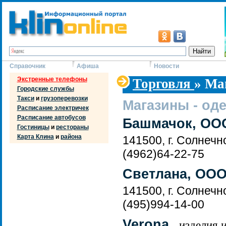
Справочник
Афиша
Новости
Экстренные телефоны
Торговля
» Ма
Городские службы
Такси
и
грузоперевозки
Магазины - од
Расписание электричек
Расписание автобусов
Башмачок, ОО
Гостиницы
и
рестораны
Карта Клина
и
района
141500, г. Солнечно
(4962)64-22-75
Светлана, ОО
141500, г. Солнечно
(495)994-14-00
Verona
- изделия 