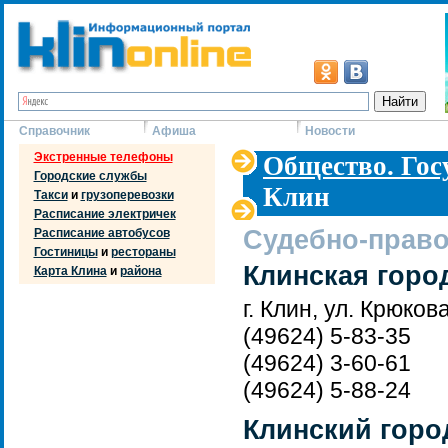
Справочник
Афиша
Новости
Экстренные телефоны
Общество. Гос
Городские службы
Клин
Такси
и
грузоперевозки
Расписание электричек
Судебно-право
Расписание автобусов
Гостиницы
и
рестораны
Клинская горо
Карта Клина
и
района
г. Клин, ул. Крюкова
(49624) 5-83-35
(49624) 3-60-61
(49624) 5-88-24
Клинский горо