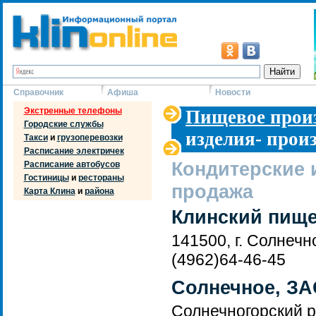
Справочник
Афиша
Новости
Экстренные телефоны
Пищевое прои
Городские службы
изделия- прои
Такси
и
грузоперевозки
Расписание электричек
Кондитерские 
Расписание автобусов
Гостиницы
и
рестораны
продажа
Карта Клина
и
района
Клинский пище
141500, г. Солнечн
(4962)64-46-45
Солнечное, З
Солнечногорский р