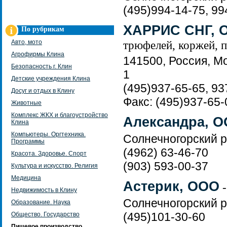
(495)994-14-75, 99
ХАРРИС СНГ, 
По рубрикам
Авто, мото
трюфелей, коржей, п
Агрофирмы Клина
141500, Россия, Мо
Безопасность г. Клин
1
Детские учреждения Клина
(495)937-65-65, 93
Досуг и отдых в Клину
Факс: (495)937-65-
Животные
Комплекс ЖКХ и благоустройство
Александра, 
Клина
Компьютеры. Оргтехника.
Солнечногорский р
Программы
(4962) 63-46-70
Красота. Здоровье. Спорт
(903) 593-00-37
Культура и искусство. Религия
Медицина
Астерик, ООО
-
Недвижимость в Клину
Солнечногорский ра
Образование. Наука
(495)101-30-60
Общество. Государство
Пищевое производство.