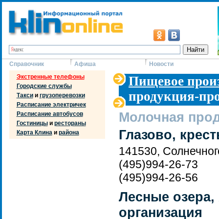
Справочник
Афиша
Новости
Экстренные телефоны
Пищевое прои
Городские службы
продукция-про
Такси
и
грузоперевозки
Расписание электричек
Молочная прод
Расписание автобусов
Гостиницы
и
рестораны
Глазово, крес
Карта Клина
и
района
141530, Солнечног
(495)994-26-73
(495)994-26-56
Лесные озера,
организация