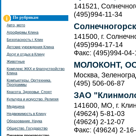
141521, Солнечног
(495)994-11-34
По рубрикам
Солнечногорс
Авто, мото
Агрофирмы Клина
141500, г. Солнечн
Безопасность г. Клин
(495)994-17-14
Детские учреждения Клина
Факс: (495)994-04-
Досуг и отдых в Клину
Животные
МОЛОКОНТ, О
Комплекс ЖКХ и благоустройство
Клина
Москва, Зеленоград
Компьютеры. Оргтехника.
(495) 506-06-87
Программы
Красота. Здоровье. Спорт
ЗАО "Клинмол
Культура и искусство. Религия
141600, МО, г. Кли
Медицина
(49624) 5-81-03
Недвижимость в Клину
(49624) 2-12-07
Образование. Наука
Факс: (49624) 2-16
Общество. Государство
Пищевое производство.