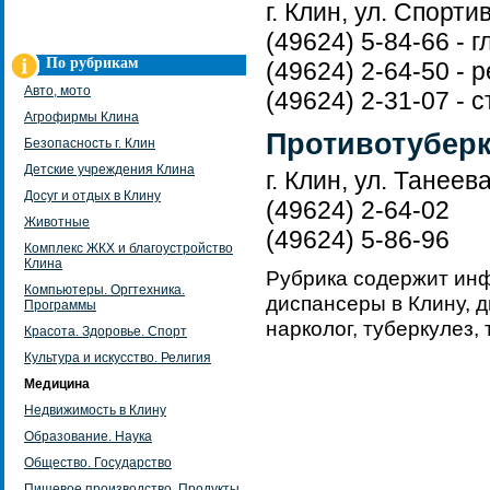
г. Клин, ул. Спорти
(49624) 5-84-66 - 
По рубрикам
(49624) 2-64-50 - 
Авто, мото
(49624) 2-31-07 - 
Агрофирмы Клина
Противотубер
Безопасность г. Клин
Детские учреждения Клина
г. Клин, ул. Танеева
Досуг и отдых в Клину
(49624) 2-64-02
Животные
(49624) 5-86-96
Комплекс ЖКХ и благоустройство
Клина
Рубрика содержит ин
Компьютеры. Оргтехника.
диспансеры в Клину, д
Программы
нарколог, туберкулез,
Красота. Здоровье. Спорт
Культура и искусство. Религия
Медицина
Недвижимость в Клину
Образование. Наука
Общество. Государство
Пищевое производство. Продукты