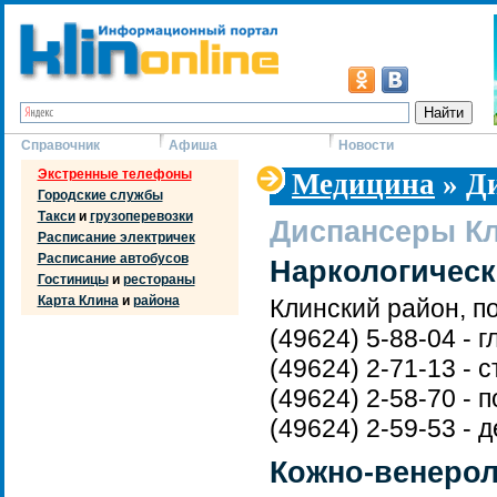
Справочник
Афиша
Новости
Экстренные телефоны
Медицина
» Д
Городские службы
Такси
и
грузоперевозки
Диспансеры К
Расписание электричек
Расписание автобусов
Наркологическ
Гостиницы
и
рестораны
Карта Клина
и
района
Клинский район, п
(49624) 5-88-04 - 
(49624) 2-71-13 - 
(49624) 2-58-70 - п
(49624) 2-59-53 -
Кожно-венерол