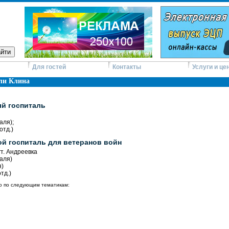
Для гостей
Контакты
Услуги и це
ли Клина
й госпиталь
аля);
отд.)
й госпиталь для ветеранов войн
т. Андреевка
таля)
я)
тд.)
 по следующим тематикам: