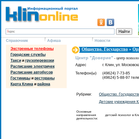
Справочник
Афиша
Новости
Экстренные телефоны
Общество. Государство
»
Ор
Городские службы
Центр "Доверие"
- центр психол
Такси
и
грузоперевозки
Адрес
г. Клин, ул. Московска
Расписание электричек
Расписание автобусов
Телефон(ы)
(49624) 7-73-85
(49624) 5-88-97 те
Гостиницы
и
рестораны
Карта Клина
и
района
Рубрики:
Общество. Государств
Детские учреждения 
Основные
направления
детский психолог в К
деятельности: