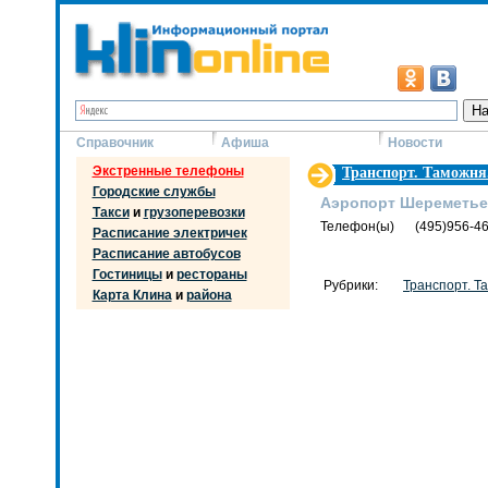
Справочник
Афиша
Новости
Экстренные телефоны
Транспорт. Таможня
Городские службы
Аэропорт Шереметье
Такси
и
грузоперевозки
Телефон(ы)
(495)956-4
Расписание электричек
Расписание автобусов
Гостиницы
и
рестораны
Рубрики:
Транспорт. Т
Карта Клина
и
района