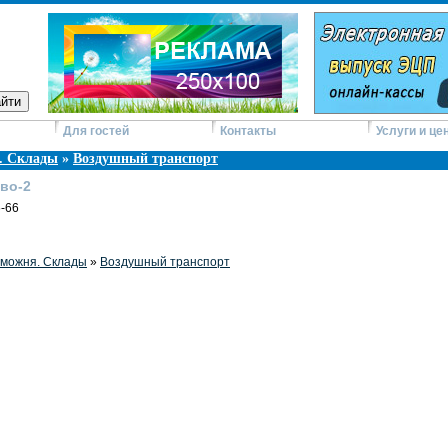
Для гостей
Контакты
Услуги и це
. Склады
»
Воздушный транспорт
во-2
6-66
аможня. Склады
»
Воздушный транспорт