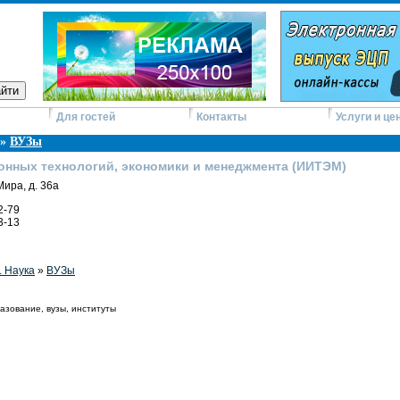
Для гостей
Контакты
Услуги и це
»
ВУЗы
нных технологий, экономики и менеджмента (ИИТЭМ)
 Мира, д. 36а
2-79
3-13
 Наука
»
ВУЗы
азование, вузы, институты