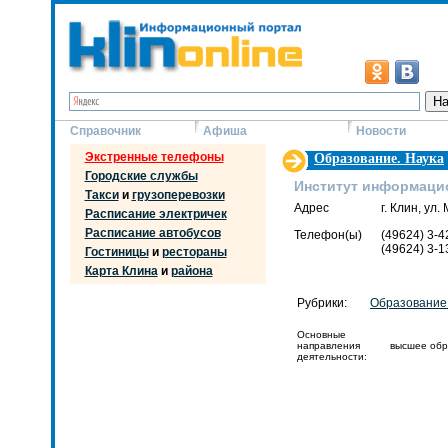
Справочник
Афиша
Новости
Экстренные телефоны
Образование. Наука
Городские службы
Институт информацио
Такси
и
грузоперевозки
Адрес
г. Клин, ул.
Расписание электричек
Расписание автобусов
Телефон(ы)
(49624) 3-4
(49624) 3-1
Гостиницы
и
рестораны
Карта Клина
и
района
Рубрики:
Образование.
Основные
направления
высшее обр
деятельности: