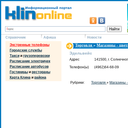
Справочник
Афиша
Новости
Экстренные телефоны
Торговля
»
Магазины - цвет
Городские службы
Эдельвейс
Такси
и
грузоперевозки
Адрес
141500, г. Солнечног
Расписание электричек
Расписание автобусов
Телефон(ы)
(4962)64-68-09
Гостиницы
и
рестораны
Карта Клина
и
района
Рубрики:
Торговля
»
Магазины -