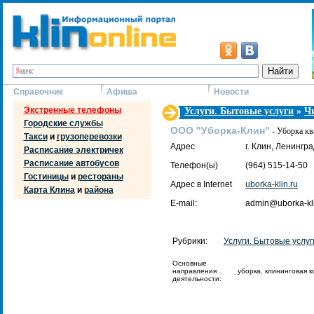
Справочник
Афиша
Новости
Экстренные телефоны
Услуги. Бытовые услуги
»
Ч
Городские службы
ООО "Уборка-Клин"
- Уборка кв
Такси
и
грузоперевозки
Адрес
г. Клин, Ленингра
Расписание электричек
Расписание автобусов
Телефон(ы)
(964) 515-14-50
Гостиницы
и
рестораны
Адрес в Internet
uborka-klin.ru
Карта Клина
и
района
E-mail:
admin@uborka-kli
Рубрики:
Услуги. Бытовые услуг
Основные
направления
уборка, клининговая 
деятельности: