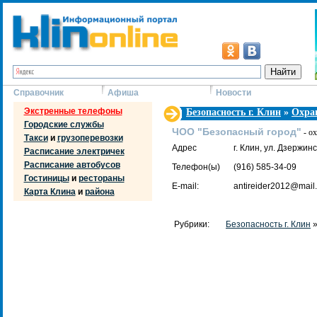
Справочник
Афиша
Новости
Экстренные телефоны
Безопасность г. Клин
»
Охра
Городские службы
ЧОО "Безопасный город"
- о
Такси
и
грузоперевозки
Адрес
г. Клин, ул. Дзержинс
Расписание электричек
Расписание автобусов
Телефон(ы)
(916) 585-34-09
Гостиницы
и
рестораны
E-mail:
antireider2012@mail.
Карта Клина
и
района
Рубрики:
Безопасность г. Клин