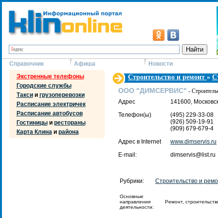
Справочник
Афиша
Новости
Экстренные телефоны
Строительство и ремонт
»
С
Городские службы
ООО "ДИМСЕРВИС"
- Строительс
Такси
и
грузоперевозки
Адрес
141600, Московск
Расписание электричек
Расписание автобусов
Телефон(ы)
(495) 229-33-08
(926) 509-19-91
Гостиницы
и
рестораны
(909) 679-679-4
Карта Клина
и
района
Адрес в Internet
www.dimservis.ru
E-mail:
dimservis@list.ru
Рубрики:
Строительство и рем
Основные
направления
Ремонт, строительство
деятельности: