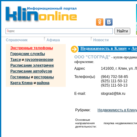
Справочник
Афиша
Новости
Экстренные телефоны
Недвижимость в Клину
»
Аг
Городские службы
ООО "СТОГРАД"
- купля-продажа
Такси
и
грузоперевозки
оформление.
Расписание электричек
Адрес
141600, г. Клин, ул. 
Расписание автобусов
Телефон(ы)
(964) 702-58-85
Гостиницы
и
рестораны
(925) 111-50-12
Карта Клина
и
района
(925) 111-50-13
E-mail:
stograd@bk.ru
Рубрики:
Недвижимость в Клин
Основные
направления
покупка недвижимост
деятельности: