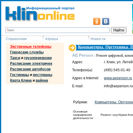
Справочник
Афиша
Новости
Экстренные телефоны
Компьютеры. Оргтехника. 
Городские службы
AE Person
- Ремонт цифровой, компь
Такси
и
грузоперевозки
Адрес
г. Клин, ул. Литей
Расписание электричек
Расписание автобусов
Телефон(ы)
(495) 545-01-40
Гостиницы
и
рестораны
Адрес в Internet
www.aeperson.ru
Карта Клина
и
района
E-mail:
info@aeperson.ru
Рубрики:
Компьютеры. Оргтехн
Основные
направления
Ремонт ноутбуков Кли
деятельности: