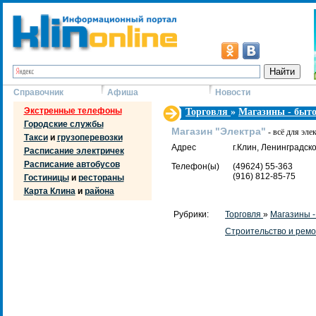
Справочник
Афиша
Новости
Экстренные телефоны
Торговля
»
Магазины - быто
Городские службы
Магазин "Электра"
- всё для эл
Такси
и
грузоперевозки
Адрес
г.Клин, Ленинградское
Расписание электричек
Расписание автобусов
Телефон(ы)
(49624) 55-363
(916) 812-85-75
Гостиницы
и
рестораны
Карта Клина
и
района
Рубрики:
Торговля
»
Магазины -
Строительство и рем