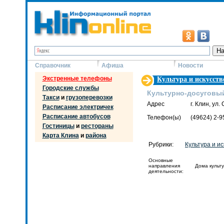
Справочник
Афиша
Новости
Экстренные телефоны
Культура и искусств
Городские службы
Культурно-досуговы
Такси
и
грузоперевозки
Адрес
г. Клин, ул.
Расписание электричек
Расписание автобусов
Телефон(ы)
(49624) 2-9
Гостиницы
и
рестораны
Карта Клина
и
района
Рубрики:
Культура и ис
Основные
направления
Дома культ
деятельности: