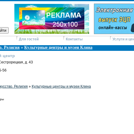
Для гостей
Контакты
Услуги и це
о. Религия
»
Культурные центры и музеи Клина
й центр
 Сестрорецкая, д. 43
5-56
кусство. Религия
»
Культурные центры и музеи Клина
уры