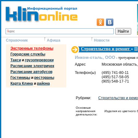
Справочник
Афиша
Новости
Экстренные телефоны
Строительство и ремонт
»
П
Городские службы
Инком-сталь, ООО
- тротуарная 
Такси
и
грузоперевозки
Адрес
Московская область,
Расписание электричек
Расписание автобусов
Телефон(ы)
(495) 741-80-11
(495) 517-58-05
Гостиницы
и
рестораны
(905) 548-17-71
Карта Клина
и
района
Рубрики:
Строительство и рем
Основные
направления
Изделия из цветного 
деятельности: