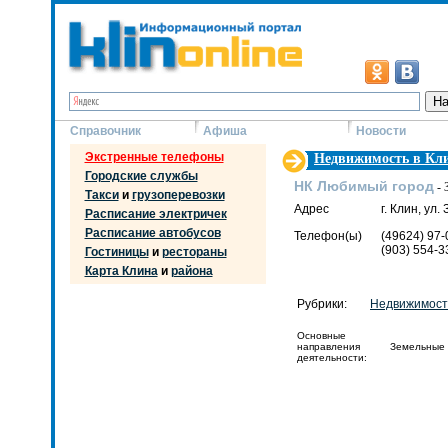
Справочник
Афиша
Новости
Экстренные телефоны
Недвижимость в Кл
Городские службы
НК Любимый город
- 
Такси
и
грузоперевозки
Адрес
г. Клин, ул.
Расписание электричек
Расписание автобусов
Телефон(ы)
(49624) 97-
(903) 554-3
Гостиницы
и
рестораны
Карта Клина
и
района
Рубрики:
Недвижимость
Основные
направления
Земельные у
деятельности: