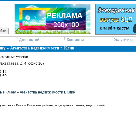
Для гостей
Контакты
Услуги и це
ину
»
Агентства недвижимости г. Клин
Земельные участки
 Захватаева, д. 4, офис 107
0-12
3-60
 в Клину
»
Агентства недвижимости г. Клин
частки в г.Клин и Клинском районе, кадастровая съемка, кадастровый