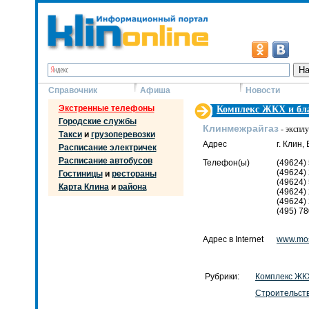
Справочник
Афиша
Новости
Экстренные телефоны
Комплекс ЖКХ и бла
Городские службы
Клинмежрайгаз
- эксплу
Такси
и
грузоперевозки
Адрес
г. Клин,
Расписание электричек
Расписание автобусов
Телефон(ы)
(49624)
(49624)
Гостиницы
и
рестораны
(49624)
Карта Клина
и
района
(49624)
(49624)
(495) 7
Адрес в Internet
www.mos
Рубрики:
Комплекс ЖКХ
Строительст