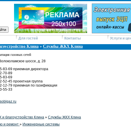
Для гостей
Контакты
Услуги и це
гоустройство Клина
»
Службы ЖКХ Клина
атация газовых сетей
 Волоколамское шоссе, д. 28
 5-83-69 приемная директора
 2-70-89
 5-83-69
 2-52-45 проектная группа
 2-12-79 приемная по газификации
80-55-33
oblgaz.ru
 и благоустройство Клина
»
Службы ЖКХ Клина
во и ремонт
»
Инженерные системы