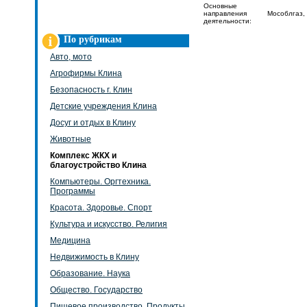
Основные
направления
Мособлгаз, 
деятельности:
По рубрикам
Авто, мото
Агрофирмы Клина
Безопасность г. Клин
Детские учреждения Клина
Досуг и отдых в Клину
Животные
Комплекс ЖКХ и
благоустройство Клина
Компьютеры. Оргтехника.
Программы
Красота. Здоровье. Спорт
Культура и искусство. Религия
Медицина
Недвижимость в Клину
Образование. Наука
Общество. Государство
Пищевое производство. Продукты